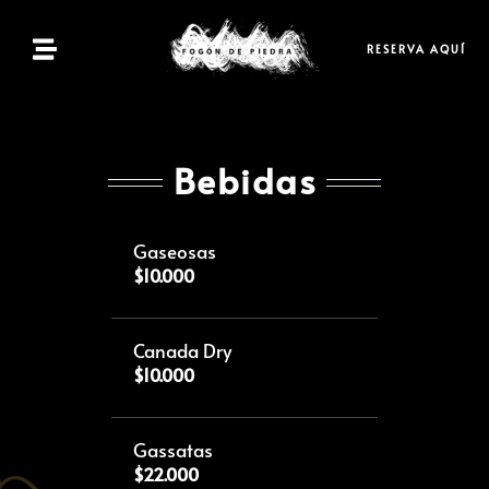
Inicio
Menú
RESERVA AQUÍ
Reservas
Bebidas
Contacto
Gaseosas
ES
$10.000
Canada Dry
$10.000
Gassatas
$22.000