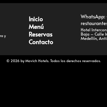
Reservas
WhatsApp: 
Inicio
restaurante
Menú
Contacto
Hotel Interco
Reservas
Baja – Calle 1
ra y
Medellín, Ant
Contacto
ES
© 2026 by Movich Hotels. Todos los derechos reservados.