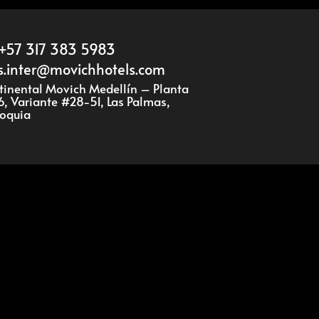
+57 317 383 5983
s.inter@movichhotels.com
ntinental Movich Medellín – Planta
6, Variante #28-51, Las Palmas,
ioquia