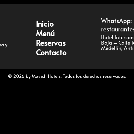
Reservas
WhatsApp: 
Inicio
restaurante
Menú
Contacto
Hotel Interco
Reservas
Baja – Calle 1
ra y
Medellín, Ant
Contacto
ES
© 2026 by Movich Hotels. Todos los derechos reservados.