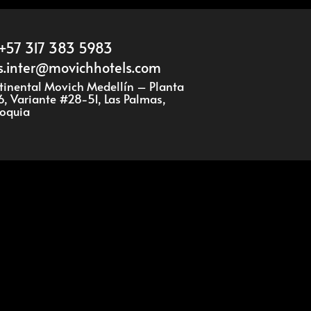
+57 317 383 5983
s.inter@movichhotels.com
ntinental Movich Medellín – Planta
6, Variante #28-51, Las Palmas,
ioquia