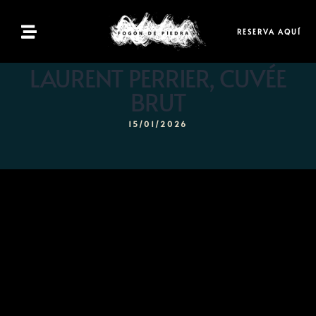
RESERVA AQUÍ
Inicio
LAURENT PERRIER, CUVÉE
BRUT
Menú
15/01/2026
Reservas
Contacto
ES